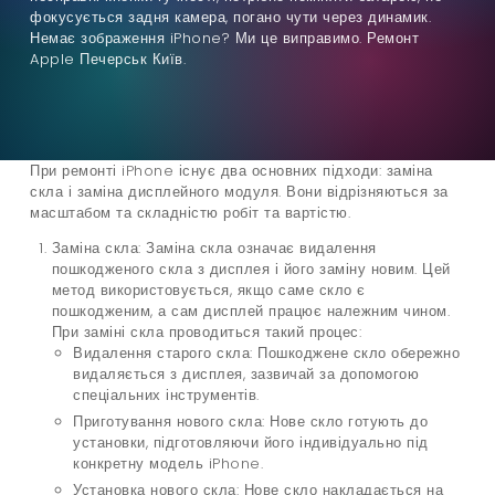
фокусується задня камера, погано чути через динамик.
Немає зображення iPhone? Ми це виправимо. Ремонт
Apple Печерськ Київ.
При ремонті iPhone існує два основних підходи: заміна
скла і заміна дисплейного модуля. Вони відрізняються за
масштабом та складністю робіт та вартістю.
Заміна скла: Заміна скла означає видалення
пошкодженого скла з дисплея і його заміну новим. Цей
метод використовується, якщо саме скло є
пошкодженим, а сам дисплей працює належним чином.
При заміні скла проводиться такий процес:
Видалення старого скла: Пошкоджене скло обережно
видаляється з дисплея, зазвичай за допомогою
спеціальних інструментів.
Приготування нового скла: Нове скло готують до
установки, підготовляючи його індивідуально під
конкретну модель iPhone.
Установка нового скла: Нове скло накладається на