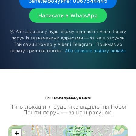
Зателефонуйте: 0967544445
Написати в WhatsApp
📦 Або залиште у будь-якому відділенні Нової Пошти
поруч із зазначеними адресами — за наш рахунок
Той самий номер у Viber і Telegram · Приймаємо
оплату криптовалютою ·
Або залиште заявку онлайн
Наші точки прийому в Києві
П’ять локацій + будь-яке відділення Нової
Пошти поруч — за наш рахунок.
+