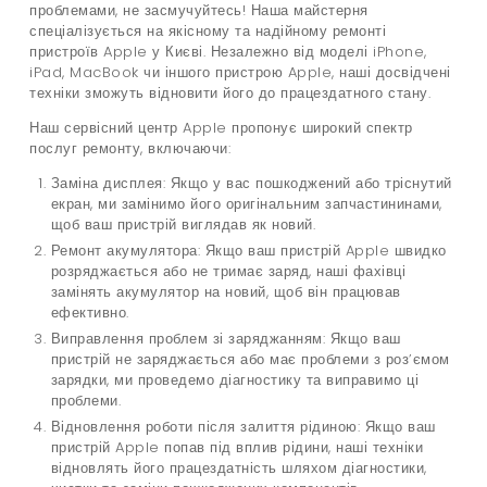
проблемами, не засмучуйтесь! Наша майстерня
спеціалізується на якісному та надійному ремонті
пристроїв Apple у Києві. Незалежно від моделі iPhone,
iPad, MacBook чи іншого пристрою Apple, наші досвідчені
техніки зможуть відновити його до працездатного стану.
Наш сервісний центр Apple пропонує широкий спектр
послуг ремонту, включаючи:
Заміна дисплея: Якщо у вас пошкоджений або тріснутий
екран, ми замінимо його оригінальним запчастининами,
щоб ваш пристрій виглядав як новий.
Ремонт акумулятора: Якщо ваш пристрій Apple швидко
розряджається або не тримає заряд, наші фахівці
замінять акумулятор на новий, щоб він працював
ефективно.
Виправлення проблем зі заряджанням: Якщо ваш
пристрій не заряджається або має проблеми з роз’ємом
зарядки, ми проведемо діагностику та виправимо ці
проблеми.
Відновлення роботи після залиття рідиною: Якщо ваш
пристрій Apple попав під вплив рідини, наші техніки
відновлять його працездатність шляхом діагностики,