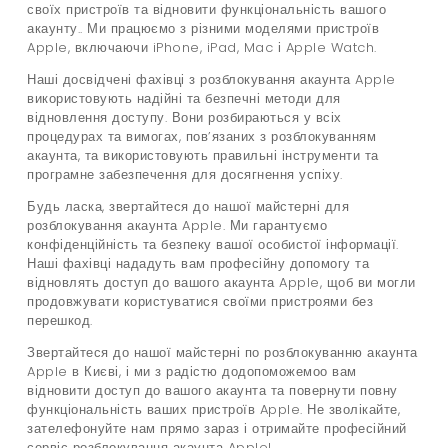
своїх пристроїв та відновити функціональність вашого
акаунту.. Ми працюємо з різними моделями пристроїв
Apple, включаючи iPhone, iPad, Mac і Apple Watch.
Наші досвідчені фахівці з розблокування акаунта Apple
використовують надійні та безпечні методи для
відновлення доступу. Вони розбираються у всіх
процедурах та вимогах, пов’язаних з розблокуванням
акаунта, та використовують правильні інструменти та
програмне забезпечення для досягнення успіху.
Будь ласка, звертайтеся до нашої майстерні для
розблокування акаунта Apple. Ми гарантуємо
конфіденційність та безпеку вашої особистої інформації.
Наші фахівці нададуть вам професійну допомогу та
відновлять доступ до вашого акаунта Apple, щоб ви могли
продовжувати користуватися своїми пристроями без
перешкод.
Звертайтеся до нашої майстерні по розблокуванню акаунта
Apple в Києві, і ми з радістю додопоможемоо вам
відновити доступ до вашого акаунта та повернути повну
функціональність ваших пристроїв Apple. Не зволікайте,
зателефонуйте нам прямо зараз і отримайте професійний
сервіс розблокування акаунта Apple!