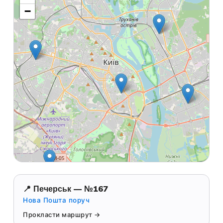
−
📍 Печерськ — №167
Нова Пошта поруч
Прокласти маршрут →
Leaflet
|
© OpenStreetMap