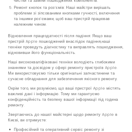
чистки та заміни пошкоджених компонентів.
Ремонт кнопок та роз’ємів: Наші майстри вирішать
проблеми зі зіпсованими кнопками гучності, включення
та іншими роз’ємами, щоб ваш пристрій працював
належним чином.
Відновлення працездатності після падіння: Якщо ваш
пристрій Apple пошкоджений внаслідок падіння,наші
техніки проведуть діагностику та виправлять пошкодження,
відновивши його функціональність.
Наші висококваліфіковані техніки володіють глибокими
знаннями та досвідом у сфері ремонту пристроїв Apple.
Ми використовуємо тільки оригінальні запчастинини та
сучасне обладнання для забезпечення якісного ремонту.
Окрім того, ми розуміємо, що ваші пристрої Apple містять
важливі дані і інформацію. Тому ми гарантуємо
конфіденційність та безпеку вашої інформації під година
ремонту.
Звертаючись до нашої майстерні щодо ремонту Apple в
Києві, ви отримуєте:
Професійний та оперативний сервіс ремонту зі