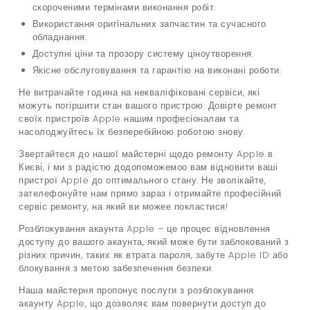
скороченими термінами виконання робіт.
Використання оригінальних запчастин та сучасного
обладнання.
Доступні ціни та прозору систему ціноутворення.
Якісне обслуговування та гарантію на виконані роботи.
Не витрачайте година на некваліфіковані сервіси, які
можуть погіршити стан вашого пристрою. Довірте ремонт
своїх пристроїв Apple нашим професіоналам та
насолоджуйтесь їх безперебійною роботою знову.
Звертайтеся до нашої майстерні щодо ремонту Apple в
Києві, і ми з радістю додопоможемоо вам відновити ваші
пристрої Apple до оптимального стану. Не зволікайте,
зателефонуйте нам прямо зараз і отримайте професійний
сервіс ремонту, на який ви можее покластися!
Розблокування акаунта Apple – це процес відновлення
доступу до вашого акаунта, який може бути заблокований з
різних причин, таких як втрата пароля, забуте Apple ID або
блокування з метою забезпечення безпеки.
Наша майстерня пропонує послуги з розблокування
акаунту Apple, що дозволяє вам повернути доступ до