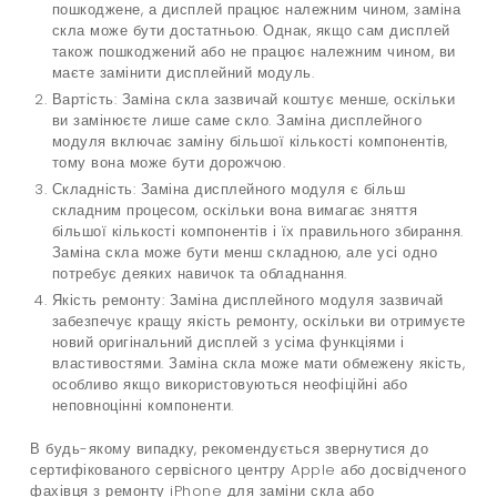
пошкоджене, а дисплей працює належним чином, заміна
скла може бути достатньою. Однак, якщо сам дисплей
також пошкоджений або не працює належним чином, ви
маєте замінити дисплейний модуль.
Вартість: Заміна скла зазвичай коштує менше, оскільки
ви замінюєте лише саме скло. Заміна дисплейного
модуля включає заміну більшої кількості компонентів,
тому вона може бути дорожчою.
Складність: Заміна дисплейного модуля є більш
складним процесом, оскільки вона вимагає зняття
більшої кількості компонентів і їх правильного збирання.
Заміна скла може бути менш складною, але усі одно
потребує деяких навичок та обладнання.
Якість ремонту: Заміна дисплейного модуля зазвичай
забезпечує кращу якість ремонту, оскільки ви отримуєте
новий оригінальний дисплей з усіма функціями і
властивостями. Заміна скла може мати обмежену якість,
особливо якщо використовуються неофіційні або
неповноцінні компоненти.
В будь-якому випадку, рекомендується звернутися до
сертифікованого сервісного центру Apple або досвідченого
фахівця з ремонту iPhone для заміни скла або