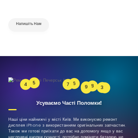
Напишіть Нам
5
6
4
7
8
9
3
2
1
Усуваємо Часті Поломки!
Наші ціни найнижчі у місті Київ. Ми виконуємо ремонт
дисплея iPhone з використанням оригінальних запчастин.
Також ми готові приїхати до вас на допомогу якщо у вас
несправні кнопки гучності, потрібно поміняти батарею, не