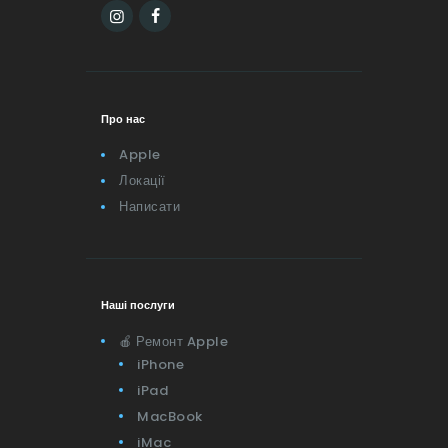
Huawei
Дрони DJI
Приставки
Про нас
Starlink
Apple
Локації
Написати
Наші послуги
🍎 Ремонт Apple
iPhone
iPad
MacBook
iMac