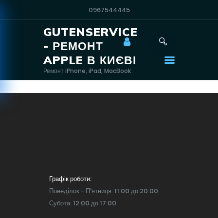
0967544445
GUTENSERVICE
GUTENSERVICE -
- РЕМОНТ
РЕМОНТ APPLE В
APPLE В КИЄВІ
КИЄВІ
Ремонт iPhone, iPad, MacBook
Ремонт iPhone, iPad, MacBook
Контакти
Головна
Apple
ЄСвітло
Станції
Графік роботи:
Samsung
Понеділок - П'ятниця: 11:00 до 20:00
Xiaomi
Субота: 12:00 до 17:00
Ремонт