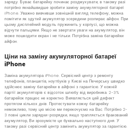
заряду. Буває батарейку починає роздмухувати, в такому разі
Huawei
потрібно якнайшвидше зробити заміну акумуляторної батареї
Дрони DJI
iPhone. Уважно вивчивши зовнішній вигляд телефону, можна
помітити як здутий акумулятор зсередини розпирає айфон. При
Приставки
цьому дисплейний модуль пружинить у корпусі, що можна
відчути пальцями. Якщо не звертати уваги на акумулятор, він
Starlink
може пошкодити екран і не тільки. Потрібна заміна батарейки
айфон.
Ціни на заміну акумуляторної батареї
iPhone
Заміна акумулятора iPhone. Сервісний центр з ремонту
телефонів, планшетів, ноутбуків у Києві на Печерську швидко
здійснює заміну батарейки в айфоні з гарантією. У кожній
партії акумуляторів є відсоток шлюбу від виробника. 2-3%
батарейок працює не коректно. Виявляється цей дефект
протягом кількох днів. Протестувати кожну батарейку
неможливо, тому цю місію ми перекочуємо на Вас. Потрібно 2-
3 повні цикли зарядки-розрядки, якщо трапляється бракований
акумулятор, Ви зрозумієте це буквально наступного дня. У
такому разі сервісний центр замінить акумулятор за гарантією.