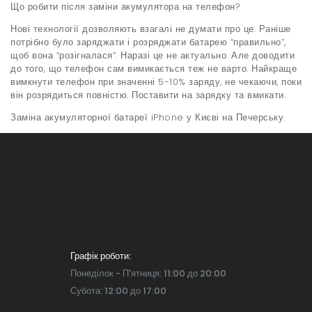
Що робити після заміни акумулятора на телефон?
Нові технології дозволяють взагалі не думати про це. Раніше
потрібно було заряджати і розряджати батарею “правильно”,
щоб вона “розігналася”. Наразі це не актуально. Але доводити
до того, що телефон сам вимикається теж не варто. Найкраще
вимкнути телефон при значенні 5-10% заряду, не чекаючи, поки
він розрядиться повністю. Поставити на зарядку та вмикати.
Заміна акумуляторної батареї iPhone у Києві на Печерську.
Графік роботи:
Понеділок - П'ятниця: 11:00 до 20:00
Субота: 12:00 до 17:00