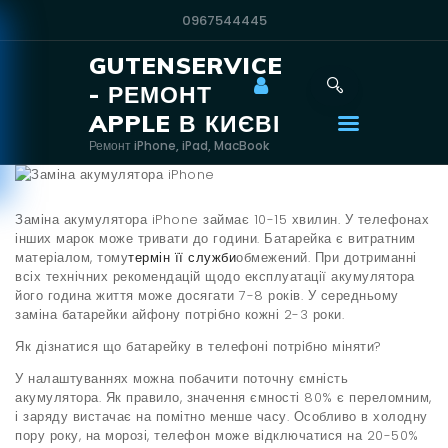
0967544445
GUTENSERVICE
GUTENSERVICE -
- РЕМОНТ
РЕМОНТ APPLE В
APPLE В КИЄВІ
КИЄВІ
Ремонт iPhone, iPad, MacBook
Ремонт iPhone, iPad, MacBook
Контакти
Заміна акумулятора iPhone займає 10-15 хвилин. У телефонах
Головна
інших марок може тривати до години. Батарейка є витратним
матеріалом, тому
термін її служби
обмежений. При дотриманні
Apple
всіх технічних рекомендацій щодо експлуатації акумулятора
ЄСвітло
його година життя може досягати 7-8 років. У середньому
заміна батарейки айфону потрібно кожні 2-3 роки.
Станції
Як дізнатися що батарейку в телефоні потрібно міняти?
Samsung
У налаштуваннях можна побачити поточну ємність
Xiaomi
акумулятора. Як правило, значення ємності 80% є переломним,
і заряду вистачає на помітно менше часу. Особливо в холодну
Ремонт
пору року, на морозі, телефон може відключатися на 20-50%